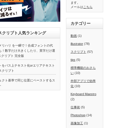
ます。
メールは
こちら
カテゴリー
atorスクリプト人気ランキング
動画
(1)
illustrator
(78)
メリハリ を一瞬で！合成フォントの代
も！数字だけ大きくしたり、英字だけ選
スクリプト
(57)
スクリプト 完全版
tips
(5)
トをパス上テキスト化orエリアテキスト
標準機能のおさら
スクリプト
い
(10)
ェクト基準で同じ位置にペーストするス
外部アプリで効率
ト
化
(10)
Keyboard Maestro
(2)
仕事術
(5)
Photoshop
(14)
画像加工
(1)