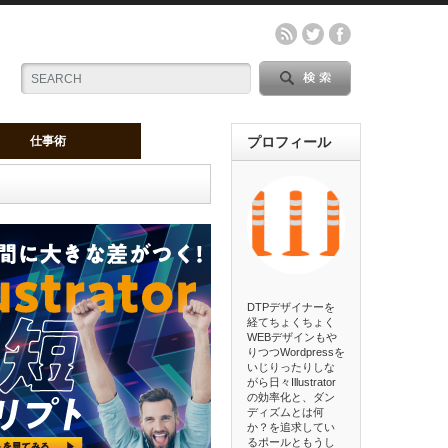
仕事術
プロフィール
DTPデザイナーを
経てちょくちょく
WEBデザインもや
りつつWordpressを
いじりったりしな
がら日々Illustrator
の効率化と、ダン
ディズムとは何
か？を追求してい
るポールともうし