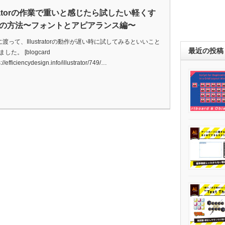
stratorの作業で重いと感じたら試したい軽くす
の方法〜フォントとアピアランス編〜
渡って、Illustratorの動作が遅い時に試してみるといいこと
最近の投稿
た。 [blogcard
s://efficiencydesign.info/illustrator/749/…