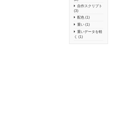
自作スクリプト
(3)
配色
(1)
重い
(1)
重いデータを軽
く
(1)