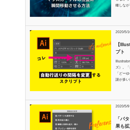
瞰しなが
2020/5/1
【Ill
プト
Illus
ズ）。「
「どーゆ
謎が多い
2020/5/9
「パタ
果も拡大