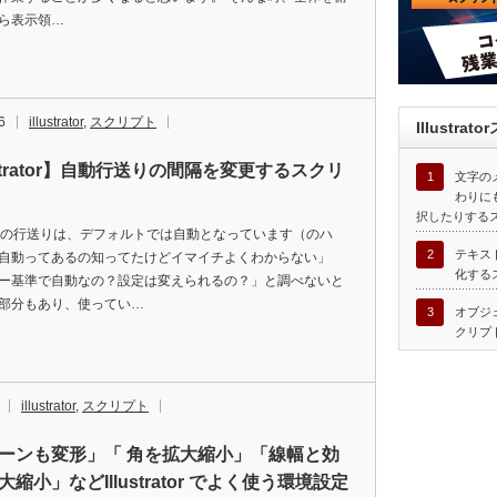
ら表示領…
6
illustrator
,
スクリプト
Illustr
ustrator】自動行送りの間隔を変更するスクリ
1
文字の
わりに
択したりする
tratorの行送りは、デフォルトでは自動となっています（のハ
2
テキス
自動ってあるの知ってたけどイマイチよくわからない」
化する
ー基準で自動なの？設定は変えられるの？」と調べないと
部分もあり、使ってい…
3
オブジ
クリプ
illustrator
,
スクリプト
ーンも変形」「 角を拡大縮小」「線幅と効
縮小」などIllustrator でよく使う環境設定