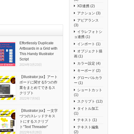
XD連携
(2)
アクション
(3)
アピアランス
(3)
イラレフォトシ
ョ連携
(1)
Effortlessly Duplicate
インポート
(1)
Artboards in a Grid with
オブジェクト描
This Handy Illustrator
画
(1)
Script
カラー設定
(4)
2024年3月23日
キーボード
(2)
【Illustrator jsx】アート
グローバルカラ
ボードに関する5つの作
ー
(1)
業をまとめてできるス
ショートカット
クリプト
(1)
2022年7月9日
スクリプト
(12)
タイトル加工
【Illustrator jsx】一文字
(1)
づつのスレッドテキス
テキスト
(1)
トにするスクリプ
ト“Text Threader”
テキスト編集
(2)
2022年6月28日