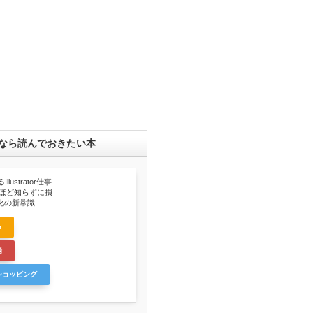
なら読んでおきたい本
llustrator仕事
ンほど知らずに損
化の新常識
n
場
oショッピング