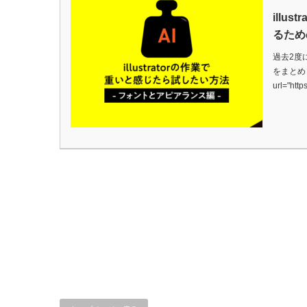
illu
るため
過去2度に
をまとめまし
url="http