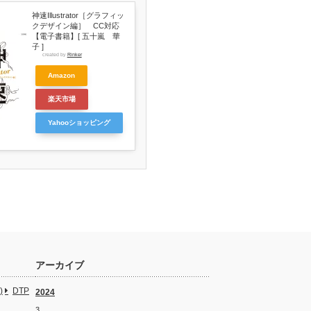
神速Illustrator［グラフィッ
クデザイン編］ CC対応
【電子書籍】[ 五十嵐 華
子 ]
created by
Rinker
Amazon
楽天市場
Yahooショッピング
アーカイブ
)
DTP
2024
3