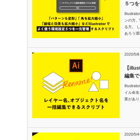
５つを
Illus
ンの方、
る方。 
あろう環
2020/5/8
【ill
編集で
Illus
イル命名
業があり
2020/5/4