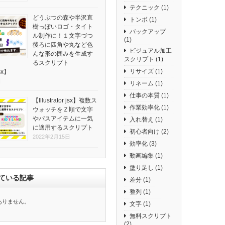
テクニック
(1)
どうぶつの森や半沢直
トンボ
(1)
樹っぽいロゴ・タイト
バックアップ
ル制作に！１文字づつ
(1)
後ろに四角や丸など色
ビジュアル加工
んな形の囲みを生成す
スクリプト
(1)
るスクリプト
リサイズ
(1)
jsx】
日
リネーム
(1)
仕事の本質
(1)
【Illustrator jsx】複数ス
作業効率化
(1)
ウォッチをＺ順で文字
やパスアイテムに一気
入れ替え
(1)
に適用するスクリプト
初心者向け
(2)
2022年2月15日
効率化
(3)
動画編集
(1)
塗り足し
(1)
ている記事
差分
(1)
整列
(1)
ありません。
文字
(1)
無料スクリプト
(2)