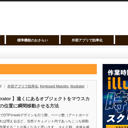
標準機能のおさらい
外部アプリで効率化
8
外部アプリで効率化
,
Keyboard Maestro
,
illustrator
ustrator 】遠くにあるオブジェクトをマウスカ
の位置に瞬間移動させる方法
tratorでDTPやwebデザインを行う際、ページ数（アートボード
れば増えるほど、当然ドキュメント内であっちこっち移動
作業することが多くなると思います。 そんな時、全体を俯