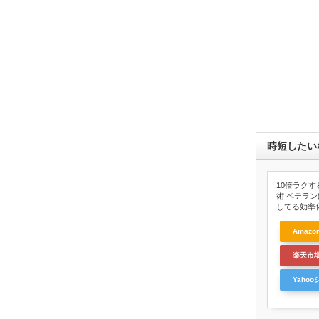
時短したい
10倍ラクするI
術 ベテラ
してる効率
Amazo
楽天市
Yaho