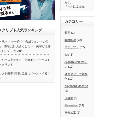
ます。
メールは
こちら
カテゴリー
atorスクリプト人気ランキング
動画
(1)
illustrator
(78)
メリハリ を一瞬で！合成フォントの代
も！数字だけ大きくしたり、英字だけ選
スクリプト
(57)
スクリプト 完全版
tips
(5)
トをパス上テキスト化orエリアテキスト
標準機能のおさら
スクリプト
い
(10)
ェクト基準で同じ位置にペーストするス
外部アプリで効率
ト
化
(10)
Keyboard Maestro
(2)
仕事術
(5)
Photoshop
(14)
画像加工
(1)