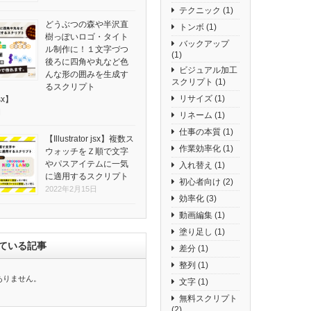
テクニック
(1)
どうぶつの森や半沢直
トンボ
(1)
樹っぽいロゴ・タイト
バックアップ
ル制作に！１文字づつ
(1)
後ろに四角や丸など色
ビジュアル加工
んな形の囲みを生成す
スクリプト
(1)
るスクリプト
リサイズ
(1)
jsx】
日
リネーム
(1)
仕事の本質
(1)
【Illustrator jsx】複数ス
作業効率化
(1)
ウォッチをＺ順で文字
やパスアイテムに一気
入れ替え
(1)
に適用するスクリプト
初心者向け
(2)
2022年2月15日
効率化
(3)
動画編集
(1)
塗り足し
(1)
ている記事
差分
(1)
整列
(1)
ありません。
文字
(1)
無料スクリプト
(2)