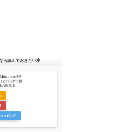
なら読んでおきたい本
llustrator仕事
ンほど知らずに損
化の新常識
n
場
oショッピング