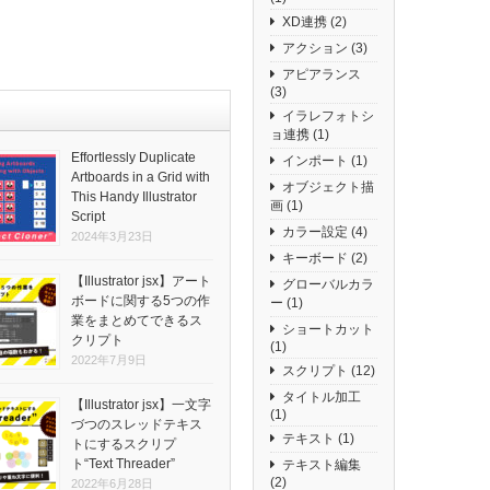
XD連携
(2)
アクション
(3)
アピアランス
(3)
イラレフォトシ
ョ連携
(1)
Effortlessly Duplicate
インポート
(1)
Artboards in a Grid with
オブジェクト描
This Handy Illustrator
画
(1)
Script
カラー設定
(4)
2024年3月23日
キーボード
(2)
【Illustrator jsx】アート
グローバルカラ
ボードに関する5つの作
ー
(1)
業をまとめてできるス
ショートカット
クリプト
(1)
2022年7月9日
スクリプト
(12)
タイトル加工
【Illustrator jsx】一文字
(1)
づつのスレッドテキス
テキスト
(1)
トにするスクリプ
ト“Text Threader”
テキスト編集
(2)
2022年6月28日