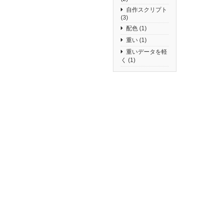
自作スクリプト
(3)
配色
(1)
重い
(1)
重いデータを軽
く
(1)