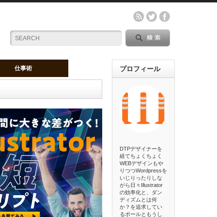
仕事術
プロフィール
DTPデザイナーを
経てちょくちょく
WEBデザインもや
りつつWordpressを
いじりったりしな
がら日々Illustrator
の効率化と、ダン
ディズムとは何
か？を追求してい
るポールともうし