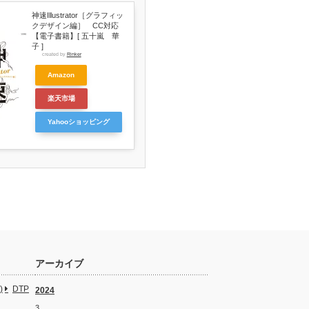
神速Illustrator［グラフィッ
クデザイン編］ CC対応
【電子書籍】[ 五十嵐 華
子 ]
created by
Rinker
Amazon
楽天市場
Yahooショッピング
アーカイブ
)
DTP
2024
3