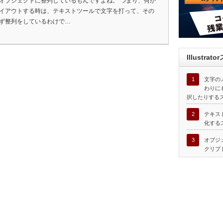
オブジェクトに整列しているもんですよね。 つまり、何か
イアウトする時は、テキストツールで文字を打って、その
ず整列をしているわけで…
Illustr
1
文字の
わりに
択したりする
2
テキス
化する
3
オブジ
クリプ