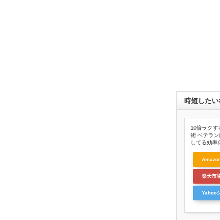
時短したい
10倍ラクするI
術 ベテラ
してる効率
Amazo
楽天市
Yaho