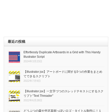
最近の投稿
Effortlessly Duplicate Artboards in a Grid with This Handy
Illustrator Script
2024年3月23日
【Illustrator jsx】アートボードに関する5つの作業をまとめ
てできるスクリプト
2022年7月9日
【Illustrator jsx】一文字づつのスレッドテキストにするスク
リプト“Text Threader”
2022年6月28日
どうぶつの森や半沢直樹っぽいロゴ・タイトル制作に！１