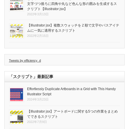
文字づつ後ろに四角や丸など色んな形の囲みを生成するス
クリプト【Illustrator jsx】
2022年3月13日
【Illustrator jsx】複数スウォッチをＺ順で文字やパスアイテ
ムに一気に適用するスクリプト
2022年2月15日
Tweets by efficiency_d
「スクリプト」最新記事
Effortlessly Duplicate Artboards in a Grid with This Handy
Illustrator Script
2024年3月23日
【Illustrator jsx】アートボードに関する5つの作業をまとめ
てできるスクリプト
2022年7月9日