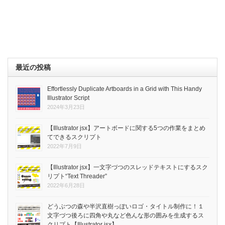
最近の投稿
Effortlessly Duplicate Artboards in a Grid with This Handy
Illustrator Script
2024年3月23日
【Illustrator jsx】アートボードに関する5つの作業をまとめ
てできるスクリプト
2022年7月9日
【Illustrator jsx】一文字づつのスレッドテキストにするスク
リプト“Text Threader”
2022年6月28日
どうぶつの森や半沢直樹っぽいロゴ・タイトル制作に！１
文字づつ後ろに四角や丸など色んな形の囲みを生成するス
クリプト【Illustrator jsx】