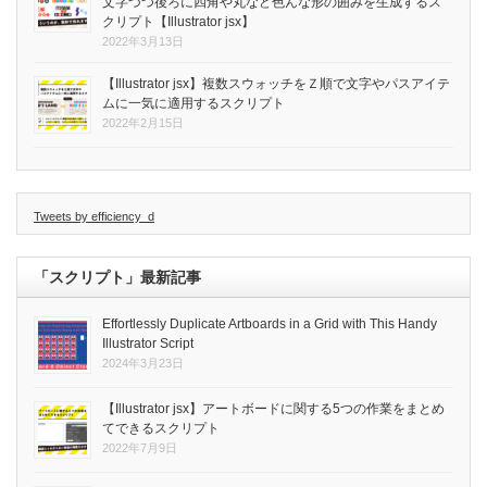
文字づつ後ろに四角や丸など色んな形の囲みを生成するス
クリプト【Illustrator jsx】
2022年3月13日
【Illustrator jsx】複数スウォッチをＺ順で文字やパスアイテ
ムに一気に適用するスクリプト
2022年2月15日
Tweets by efficiency_d
「スクリプト」最新記事
Effortlessly Duplicate Artboards in a Grid with This Handy
Illustrator Script
2024年3月23日
【Illustrator jsx】アートボードに関する5つの作業をまとめ
てできるスクリプト
2022年7月9日