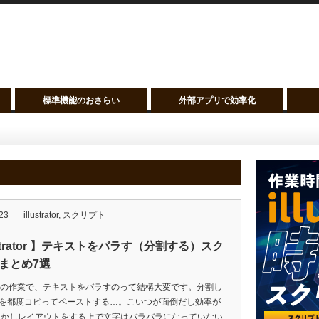
標準機能のおさらい
外部アプリで効率化
23
illustrator
,
スクリプト
ustrator 】テキストをバラす（分割する）スク
まとめ7選
tratorの作業で、テキストをバラすのって結構大変です。分割し
を都度コピってペーストする…。こいつが面倒だし効率が
しかしレイアウトをする上で文字はバラバラになっていない