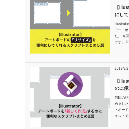
【ill
にして
illus
アートボ
た。 今
です。 D
2019/9/2
【ill
のに便
前回の記
めました
トボード
ォルトで