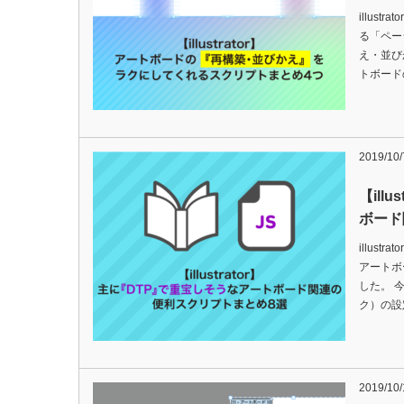
illus
る「ペー
え・並び
トボード
2019/10/
【ill
ボード
illus
アートボ
した。 
ク）の設
2019/10/