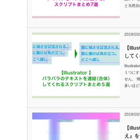
と当然自
2019/10/
【Ill
してく
Illus
１つにす
せん。 
多いほど
2019/10/
【ill
え』を