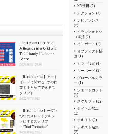
XD連携
(2)
アクション
(3)
アピアランス
(3)
イラレフォトシ
ョ連携
(1)
Effortlessly Duplicate
インポート
(1)
Artboards in a Grid with
オブジェクト描
This Handy Illustrator
画
(1)
Script
カラー設定
(4)
2024年3月23日
キーボード
(2)
【Illustrator jsx】アート
グローバルカラ
ボードに関する5つの作
ー
(1)
業をまとめてできるス
ショートカット
クリプト
(1)
2022年7月9日
スクリプト
(12)
タイトル加工
【Illustrator jsx】一文字
(1)
づつのスレッドテキス
テキスト
(1)
トにするスクリプ
ト“Text Threader”
テキスト編集
(2)
2022年6月28日