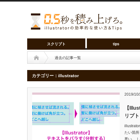
スクリプト
tips
過去の記事一覧
カテゴリー：illustrator
2019/10/
【Ill
リプト
illus
たい箇所
悪い。 