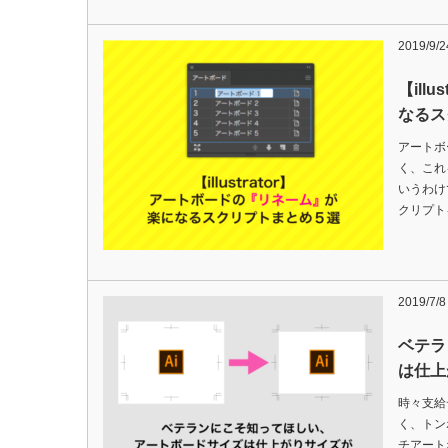
2019/9/2
【ill
なるス
アートボ
く、これ
いうわけ
クリプト
2019/7/8
ベテラ
は仕上
時々支給
く、トン
チアートボ