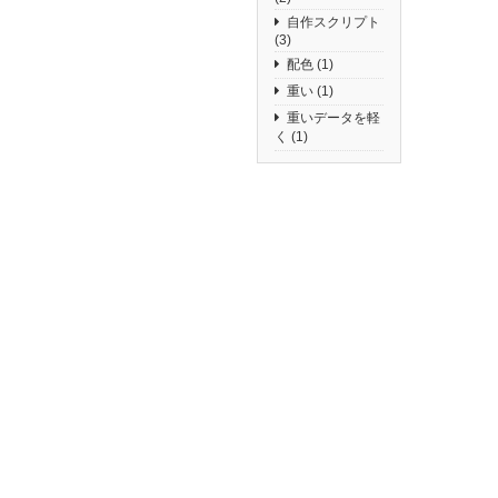
自作スクリプト
(3)
配色
(1)
重い
(1)
重いデータを軽
く
(1)