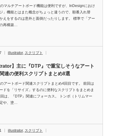
tratorのマルチアートボード機能は便利ですが、InDesignにおけ
ジ」機能とはまた概念がちょっと違うので、順番入れ替
かえをするのは意外と面倒だったりします。 標準で「アー
の再構築…
7
illustrator
,
スクリプト
ustrator】主に『DTP』で重宝しそうなアート
関連の便利スクリプトまとめ8選
tratorのアートボード関連スクリプトまとめ4回目です。 前回は
ードを「リサイズ」するのに便利なスクリプトをまとめま
今回は、『DTP』関連にフォーカス。 トンボ（トリムマー
定や、塗…
1
illustrator
,
スクリプト