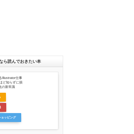
なら読んでおきたい本
llustrator仕事
ンほど知らずに損
化の新常識
n
場
oショッピング