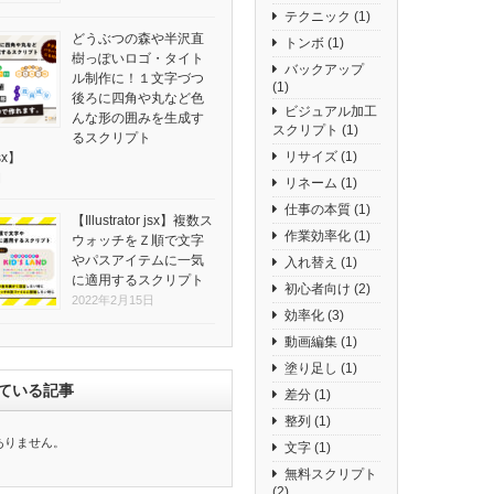
テクニック
(1)
どうぶつの森や半沢直
トンボ
(1)
樹っぽいロゴ・タイト
バックアップ
ル制作に！１文字づつ
(1)
後ろに四角や丸など色
ビジュアル加工
んな形の囲みを生成す
スクリプト
(1)
るスクリプト
リサイズ
(1)
jsx】
日
リネーム
(1)
仕事の本質
(1)
【Illustrator jsx】複数ス
作業効率化
(1)
ウォッチをＺ順で文字
やパスアイテムに一気
入れ替え
(1)
に適用するスクリプト
初心者向け
(2)
2022年2月15日
効率化
(3)
動画編集
(1)
塗り足し
(1)
ている記事
差分
(1)
整列
(1)
ありません。
文字
(1)
無料スクリプト
(2)