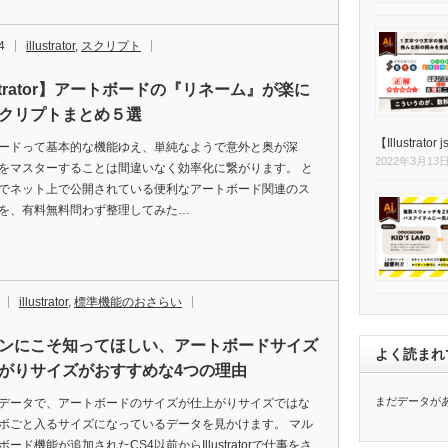
4
illustrator
,
スクリプト
ustrator】アートボードの『リネーム』が楽に
クリプトまとめ５選
【Illustrator 
ードって基本的な機能ゆえ、単純なようで意外と奥が深
2022年3月13
をマスターすることは間違いなく効率化に繋がります。 と
でネット上で公開されている便利なアートボード関連のス
を、有料無料問わず整理してみた…
illustrator
,
標準機能のおさらい
ンにこそ知ってほしい、アートボードサイズ
よく読まれ
がりサイズがおすすめな4つの理由
まだデータが
データで、アートボードのサイズが仕上がりサイズではな
ボごと入るサイズになっているデータを見かけます。 マル
ード機能が追加されたCS4以前からIllustratorで仕事をさ