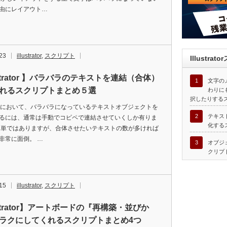
由にレイアウト…
23
illustrator
,
スクリプト
Illustr
ustrator 】バラバラのテキストを連結（合体）
1
文字の
れるスクリプトまとめ５選
わりに
択したりする
tratorにおいて、バラバラになっているテキストオブジェクトを
2
テキス
るには、通常は手動でコピペで連結させていくしか有りま
化する
簡単ではありますが、合体させたいテキストの数が多ければ
非常に面倒。 …
3
オブジ
クリプ
15
illustrator
,
スクリプト
ustrator】アートボードの『再構築・並びか
ラクにしてくれるスクリプトまとめ4つ