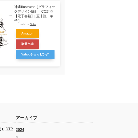
神速Illustrator［グラフィッ
クデザイン編］ CC対応
【電子書籍】[ 五十嵐 華
子 ]
created by
Rinker
Amazon
楽天市場
Yahooショッピング
アーカイブ
)
DTP
2024
3