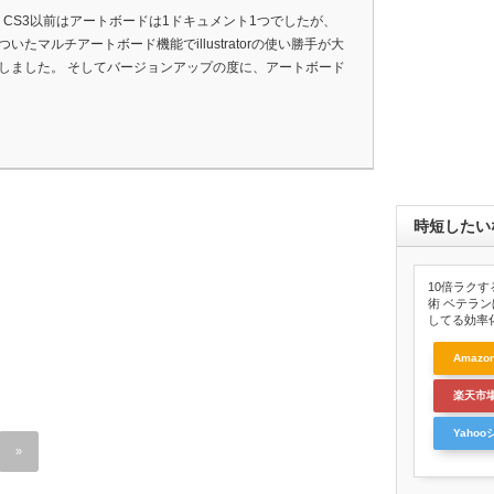
trator CS3以前はアートボードは1ドキュメント1つでしたが、
ついたマルチアートボード機能でillustratorの使い勝手が大
しました。 そしてバージョンアップの度に、アートボード
時短したい
10倍ラクするI
術 ベテラ
してる効率
Amazo
楽天市
Yaho
»