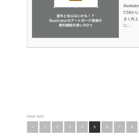
illus
CS4から
きく向上
に…
PAGE NAVI
«
1
2
3
4
5
6
7
8