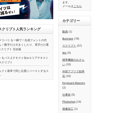
ます。
メールは
こちら
カテゴリー
atorスクリプト人気ランキング
動画
(1)
illustrator
(78)
メリハリ を一瞬で！合成フォントの代
も！数字だけ大きくしたり、英字だけ選
スクリプト
(57)
スクリプト 完全版
tips
(5)
トをパス上テキスト化orエリアテキスト
標準機能のおさら
スクリプト
い
(10)
ェクト基準で同じ位置にペーストするス
外部アプリで効率
ト
化
(10)
Keyboard Maestro
(2)
仕事術
(5)
Photoshop
(14)
画像加工
(1)