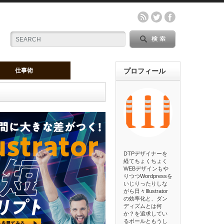
仕事術
プロフィール
DTPデザイナーを
経てちょくちょく
WEBデザインもや
りつつWordpressを
いじりったりしな
がら日々Illustrator
の効率化と、ダン
ディズムとは何
か？を追求してい
るポールともうし