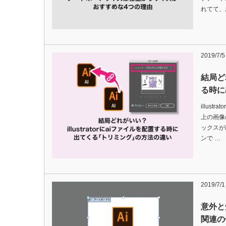
れてて、
2019/7/5
結局どれ
る時に
illus
上の画像
ックスが
ンで …
2019/7/1
意外と知
関連の