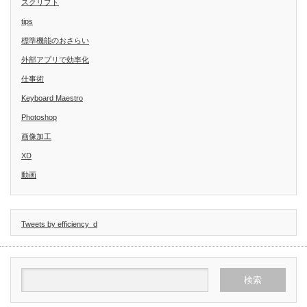
スクリプト
tips
標準機能のおさらい
外部アプリで効率化
仕事術
Keyboard Maestro
Photoshop
画像加工
XD
動画
Tweets by efficiency_d