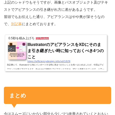
上記のシャドウもそうですが、画像とパスオブジェクト及びテキ
ストでアピアランスの引き継がれ方に差があるようです。
冒頭でもお伝えした通り、アピアランスはやや奥が深そうなの
で、
別記事
にまとめております。
0.5秒を積み上げろ
10 Pockets
IllustratorのアピアランスをXDにそのま
ま引き継ぎたい時に知っておくべき4つの
こと
https://efficiencydesign.info/xd/1629
別記事にて、illustratorからXdにインポートする時に気をつけたいことを色々まとめましたが、今回はアピ
アランスを掘り下げてみます。Illustratorで便利なアピアランスですが、XDにも搭載されています。と言っ
ても Illustratorと違いシンプルなので、できることは限られます。しかし適切な作り方をすれば引き継げる
アピアランスもあります。ということで今回は IllustratorからXDにアピアランスをインポートする時に知っ
ておきたいことをまとめました。※この情報は Illustratorバージョンが2019、XDのバージョンが19.2.22.3で
検証して...
まとめ
今はスムーズにいかない部分も少しづつ改善されていくとおもい