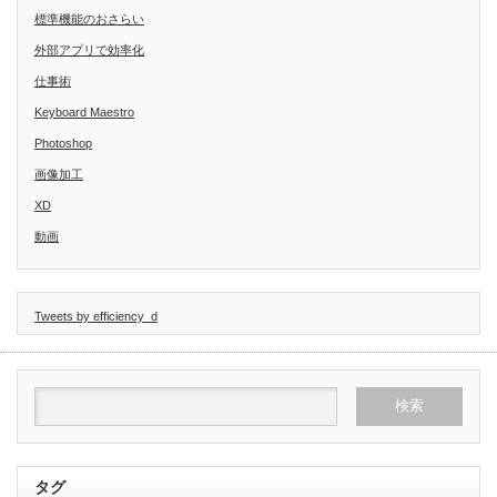
標準機能のおさらい
外部アプリで効率化
仕事術
Keyboard Maestro
Photoshop
画像加工
XD
動画
Tweets by efficiency_d
タグ