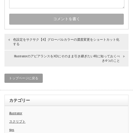
色設定をサクサク【4】グローバルカラーの濃度変更をショートカット化
する
IllustratorのアピアランスをXDにそのまま引き継ぎたい時に知っておくべ
き4つのこと
トップページに戻る
カテゴリー
illustrator
スクリプト
tips