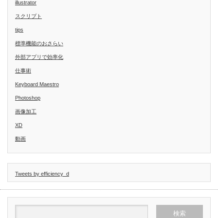
illustrator
スクリプト
tips
標準機能のおさらい
外部アプリで効率化
仕事術
Keyboard Maestro
Photoshop
画像加工
XD
動画
Tweets by efficiency_d