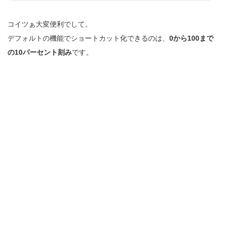
ト編・色設定をサクサク【2】デフォルトカラーのショートカット編・色設定をサク
サク【3】キーカラー配色のショートカット編2019-06-10 記事追加しました。・色設
コイツぁ大変便利でして。
定をサクサク【4】グローバルカラーの濃度変更をショ...
デフォルトの機能でショートカット化できるのは、
0から100まで
の10パーセント刻み
です。